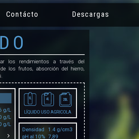
Contácto
Descargas
DO
tar los rendimientos a través del
de los frutos, absorción del hierro,
s.
6 g/L
LÍQUIDO USO AGRICOLA
0 g/L
0 g/L
Densidad
1.4 g/cm3
pH al 10%
7,89