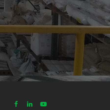


