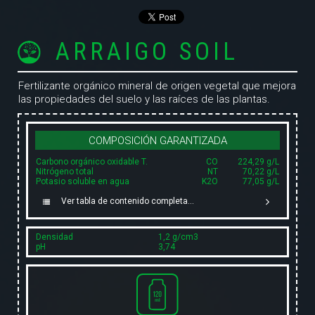
ARRAIGO SOIL
Fertilizante orgánico mineral de origen vegetal que mejora
las propiedades del suelo y las raíces de las plantas.
COMPOSICIÓN GARANTIZADA
Carbono orgánico oxidable T.
CO
224,29 g/L
Nitrógeno total
NT
70,22 g/L
Potasio soluble en agua
K2O
77,05 g/L
Ver tabla de contenido completa...
Densidad
1,2 g/cm3
pH
3,74